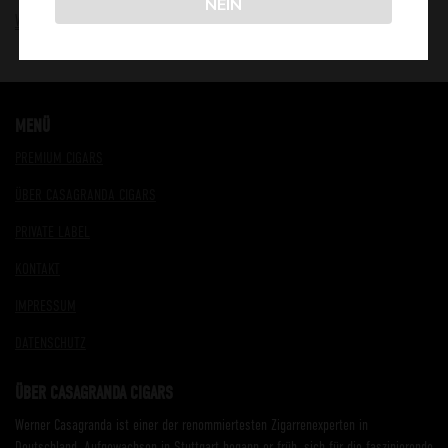
NEIN
WWW.YVESFINDLING.DE
MENÜ
PREMIUM CIGARS
ÜBER CASAGRANDA CIGARS
PRIVATE LABEL
KONTAKT
IMPRESSUM
DATENSCHUTZ
ÜBER CASAGRANDA CIGARS
Werner Casagranda ist einer der renommiertesten Zigarrenexperten in
Deutschland. Aufgewachsen in Stuttgart begann er früh, sich für die faszinierende