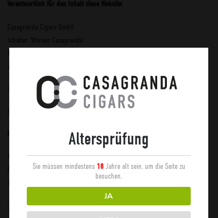
Verantwortlich für den Inhalt diese Website:
Casagranda Cigars GmbH
Inhaber: Werner Casagranda
Auchtweg 52
73734 Esslingen
USt.-Id.: DE288958514
Alle Fotos und Videos auf dieser Website sind urheberrechtlich geschützt.
Altersprüfung
Corporate Design und Gestaltung der Website:
YVES FINDLING – BUREAU OF ART & DESIGN
Sie müssen mindestens
Jahre alt sein, um die Seite zu
18
Rotenwaldstr. 116
besuchen.
70197 STUTTGART
JA
DESIGN@YVESFINDLING.DE