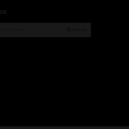
CHE
earch
Search
r: