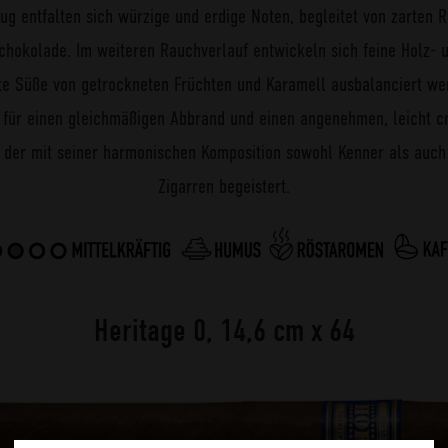
Zug entfalten sich würzige und erdige Noten, begleitet von zarten
hokolade. Im weiteren Rauchverlauf entwickeln sich feine Holz- 
te Süße von getrockneten Früchten und Karamell ausbalanciert wer
t für einen gleichmäßigen Abbrand und einen angenehmen, leicht c
, der mit seiner harmonischen Komposition sowohl Kenner als auch
Zigarren begeistert.
Heritage 0, 14,6 cm x 64