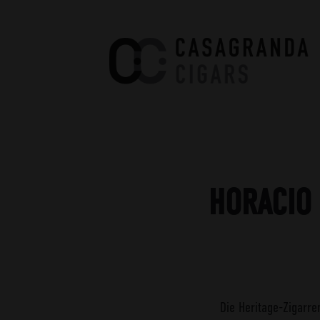
Casagranda Cigars
Premium Cigars by Werner
Casagranda
HORACIO 
Die Heritage-Zigarre