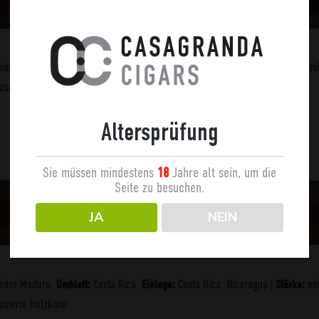
ador Maduro,
Costa Rica,
Costa Rica, Nicaragua |
mit
Umblatt:
Einlage:
Stärke:
asierte Holzkiste
Altersprüfung
Heritage 1, 12,8 cm x 60
Sie müssen mindestens
Jahre alt sein, um die
18
Seite zu besuchen.
JA
NEIN
ador Maduro,
Costa Rica,
Costa Rica, Nicaragua |
mit
Umblatt:
Einlage:
Stärke:
asierte Holzkiste