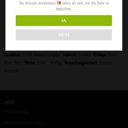
Sie müssen mindestens
Jahre alt sein, um die Seite zu
18
besuchen.
D8 Wide Churchill Maduro | 13,9 cm x 56
JA
NEIN
H2000 Maduro Ecuador,
Ecuador,
Costa
Deckblatt:
Umblatt:
Einlage:
Rica, Peru |
mittel – kräftig |
Okoumé
Stärke:
Verpackungseinheit:
Holzkiste
MENÜ
PREMIUM CIGARS
ÜBER CASAGRANDA CIGARS